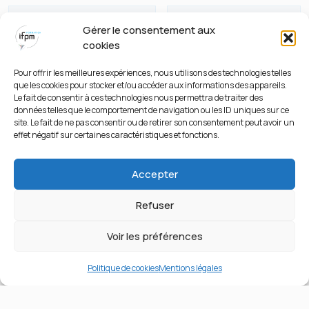
Gérer le consentement aux
cookies
Pour offrir les meilleures expériences, nous utilisons des technologies telles
Méca.Autom
Elect.Autom
que les cookies pour stocker et/ou accéder aux informations des appareils.
Le fait de consentir à ces technologies nous permettra de traiter des
données telles que le comportement de navigation ou les ID uniques sur ce
site. Le fait de ne pas consentir ou de retirer son consentement peut avoir un
effet négatif sur certaines caractéristiques et fonctions.
Accepter
Technios Days
Technios Academy
Slalom
Refuser
Serious Game
Technios Languages
Voir les préférences
Technios Skills
Politique de cookies
Mentions légales
Technios Trophies
Inscription mode d’emploi
Tous les documents