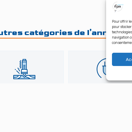
Pour offrir l
pour stocker
utres catégories de l'année 20
technologies
navigation ou
consentement
Ac
Usinage
Elect.Autom