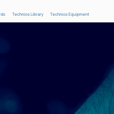
rds
Technios Library
Technios Equipment