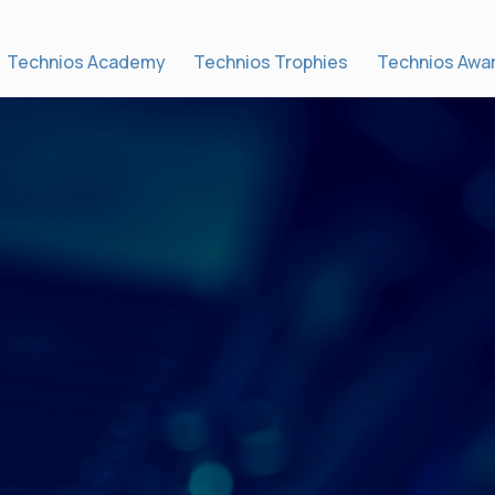
Technios Academy
Technios Trophies
Technios Awa