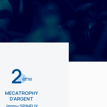
2
ème
MECATROPHY
D'ARGENT
Jimmy SPINEUX