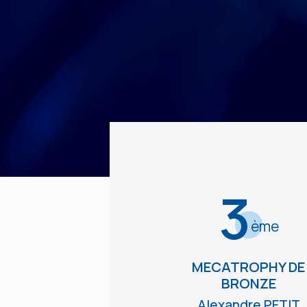
3
ème
MECATROPHY DE
BRONZE
Alexandre PETIT