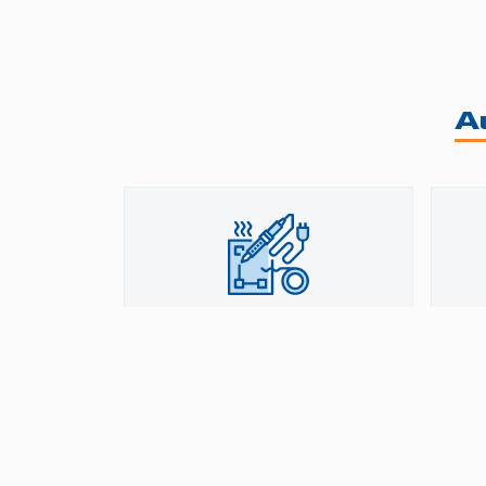
A
Soudage (TIG)