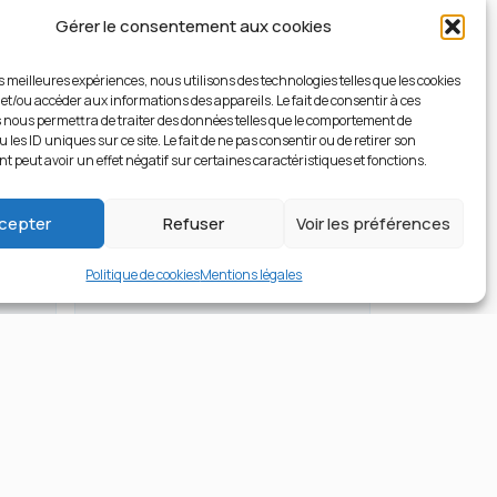
Gérer le consentement aux cookies
es meilleures expériences, nous utilisons des technologies telles que les cookies
 et/ou accéder aux informations des appareils. Le fait de consentir à ces
13
 nous permettra de traiter des données telles que le comportement de
 les ID uniques sur ce site. Le fait de ne pas consentir ou de retirer son
 peut avoir un effet négatif sur certaines caractéristiques et fonctions.
cepter
Refuser
Voir les préférences
Politique de cookies
Mentions légales
Méca.Autom