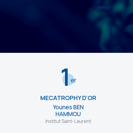
1
er
MECATROPHY D'OR
Younes BEN
HAMMOU
Institut Saint-Laurent