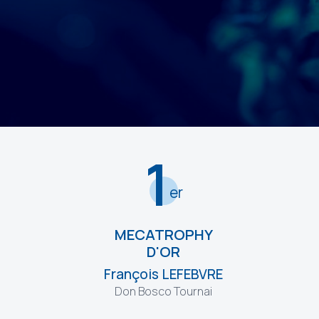
1
er
MECATROPHY
D'OR
François LEFEBVRE
Don Bosco Tournai