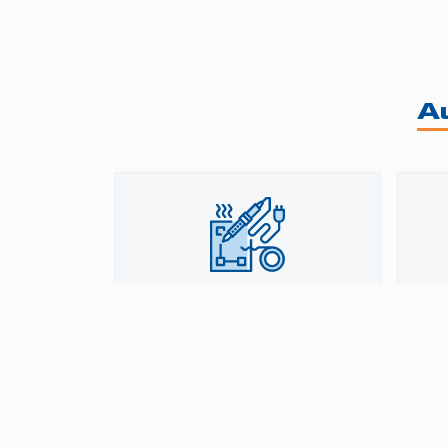
Au
Soudage (TIG)