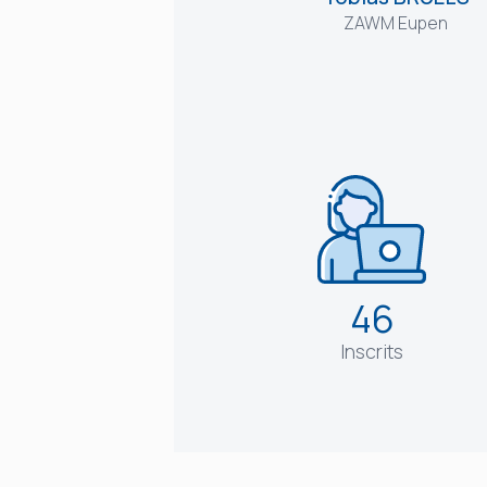
ZAWM Eupen
46
Inscrits