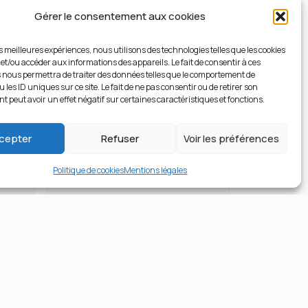
Gérer le consentement aux cookies
es meilleures expériences, nous utilisons des technologies telles que les cookies
 et/ou accéder aux informations des appareils. Le fait de consentir à ces
014
 nous permettra de traiter des données telles que le comportement de
 les ID uniques sur ce site. Le fait de ne pas consentir ou de retirer son
 peut avoir un effet négatif sur certaines caractéristiques et fonctions.
cepter
Refuser
Voir les préférences
Politique de cookies
Mentions légales
Méca.Autom