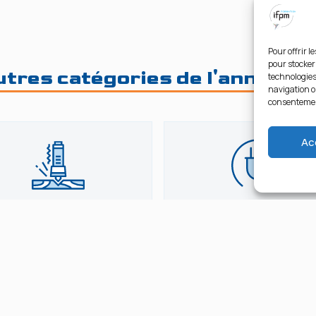
Pour offrir l
pour stocker
tres catégories de l'année 2
technologies
navigation ou
consentement
Ac
Usinage
Elect.Autom