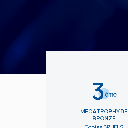
3
ème
MECATROPHY DE
BRONZE
Tobias BRUELS