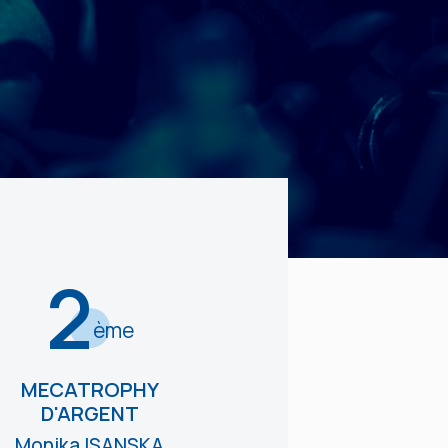
2
ème
MECATROPHY
D'ARGENT
Monika ISANSKA