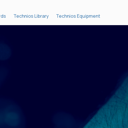
rds
Technios Library
Technios Equipment