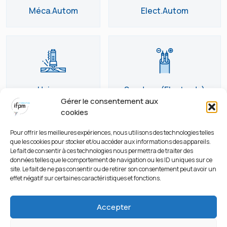
Méca.Autom
Elect.Autom
Usinage
Soudage (Electrode)
Gérer le consentement aux
cookies
Pour offrir les meilleures expériences, nous utilisons des technologies telles
que les cookies pour stocker et/ou accéder aux informations des appareils.
Le fait de consentir à ces technologies nous permettra de traiter des
données telles que le comportement de navigation ou les ID uniques sur ce
Soudage (Semi)
Soudage (TIG)
site. Le fait de ne pas consentir ou de retirer son consentement peut avoir un
effet négatif sur certaines caractéristiques et fonctions.
Accepter