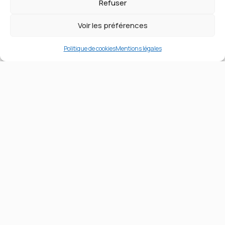
Refuser
Technios Days
Technios Academy
Voir les préférences
Slalom
Serious Game
Politique de cookies
Mentions légales
Technios Languages
Technios Skills
Technios Trophies
Inscription mode d’emploi
Tous les documents
Les palmarès
Revivre les épreuves
Technios Awards
Concours de cette année
Galerie awards
Cadres en vadrouilles
Technios Library
Images