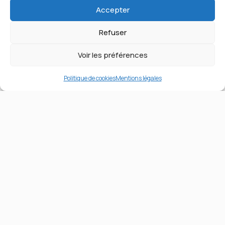
Accepter
Soudage (Semi)
Soudage (TIG)
Refuser
Voir les préférences
Politique de cookies
Mentions légales
Technios Days
Technios Academy
Slalom
Serious Game
Technios Languages
Technios Skills
Technios Trophies
Inscription mode d’emploi
Tous les documents
Les palmarès
Revivre les épreuves